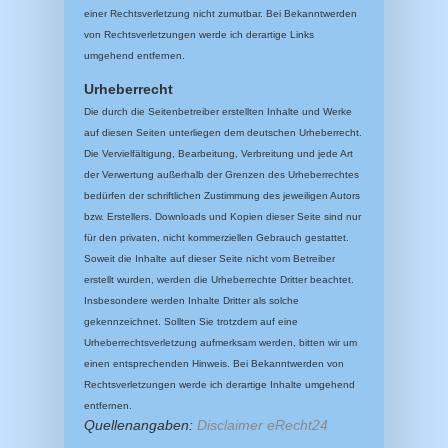
einer Rechtsverletzung nicht zumutbar. Bei Bekanntwerden
von Rechtsverletzungen werde ich derartige Links
umgehend entfernen.
Urheberrecht
Die durch die Seitenbetreiber erstellten Inhalte und Werke
auf diesen Seiten unterliegen dem deutschen Urheberrecht.
Die Vervielfältigung, Bearbeitung, Verbreitung und jede Art
der Verwertung außerhalb der Grenzen des Urheberrechtes
bedürfen der schriftlichen Zustimmung des jeweiligen Autors
bzw. Erstellers. Downloads und Kopien dieser Seite sind nur
für den privaten, nicht kommerziellen Gebrauch gestattet.
Soweit die Inhalte auf dieser Seite nicht vom Betreiber
erstellt wurden, werden die Urheberrechte Dritter beachtet.
Insbesondere werden Inhalte Dritter als solche
gekennzeichnet. Sollten Sie trotzdem auf eine
Urheberrechtsverletzung aufmerksam werden, bitten wir um
einen entsprechenden Hinweis. Bei Bekanntwerden von
Rechtsverletzungen werde ich derartige Inhalte umgehend
entfernen.
Quellenangaben:
Disclaimer eRecht24