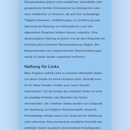
Diensteanbieter jedoch nicht verpflichtet, übermittelte oder
gespeicherte fremde Informationen zu überwachen oder
nach Umständen zu forschen, die auf eine rechtswidrige
Tätigkeit hinweisen. Verpflichtungen zur Entfernung oder
Sperrung der Nutzung von Informationen nach den
allgemeinen Gesetzen bleiben hiervon unberührt. Eine
diesbezügliche Haftung ist jedoch erst ab dem Zeitpunkt der
Kenntnis einer konkreten Rechtsverletzung möglich. Bei
Bekanntwerden von entsprechenden Rechtsverletzungen
werde ich diese Inhalte umgehend entfernen.
Haftung für Links
Mein Angebot enthält Links zu externen Webseiten Dritter,
auf deren Inhalte ich keinen Einfluss habe. Deshalb kann
ich für diese fremden Inhalte auch keine Gewähr
übernehmen. Für die Inhalte der verlinkten Seiten ist stets
der jeweilige Anbieter oder Betreiber der Seiten
verantwortlich. Die verlinkten Seiten wurden zum Zeitpunkt
der Verlinkung auf mögliche Rechtsverstöße überprüft.
Rechtswidrige Inhalte waren zum Zeitpunkt der Verlinkung
nicht erkennbar. Eine permanente inhaltliche Kontrolle der
verlinkten Seiten ist jedoch ohne konkrete Anhaltspunkte