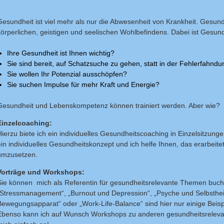
Gesundheit ist viel mehr als nur die Abwesenheit von Krankheit. Gesundh
körperlichen, geistigen und seelischen Wohlbefindens. Dabei ist Gesun
Ihre Gesundheit ist Ihnen wichtig?
Sie sind bereit, auf Schatzsuche zu gehen, statt in der Fehlerfahnd
Sie wollen Ihr Potenzial ausschöpfen?
Sie suchen Impulse für mehr Kraft und Energie?
Gesundheit und Lebenskompetenz können trainiert werden. Aber wie?
Einzelcoaching:
Hierzu biete ich ein individuelles Gesundheitscoaching in Einzelsitzun
ein individuelles Gesundheitskonzept und ich helfe Ihnen, das erarbeitete
umzusetzen.
Vorträge und Workshops:
Sie können mich als Referentin für gesundheitsrelevante Themen buchen
„Stressmanagement“, „Burnout und Depression“, „Psyche und Selbstheil
Bewegungsapparat“ oder „Work-Life-Balance“ sind hier nur einige Beispi
Ebenso kann ich auf Wunsch Workshops zu anderen gesundheitsreleva