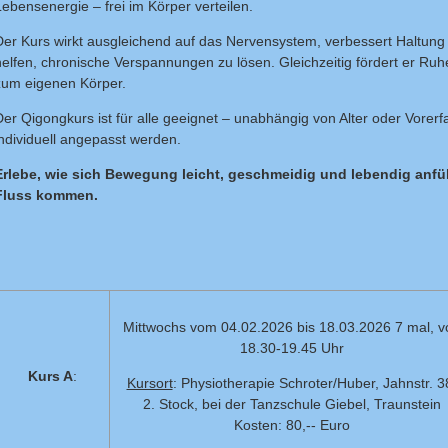
Lebensenergie – frei im Körper verteilen.
Der Kurs wirkt ausgleichend auf das Nervensystem, verbessert Haltu
helfen, chronische Verspannungen zu lösen. Gleichzeitig fördert er Ruh
zum eigenen Körper.
Der Qigongkurs ist für alle geeignet – unabhängig von Alter oder Vore
individuell angepasst werden.
Erlebe, wie sich Bewegung leicht, geschmeidig und lebendig anfü
Fluss kommen.
Mittwochs vom 04.02.2026 bis 18.03.2026 7 mal, v
18.30-19.45 Uhr
Kurs A
:
Kursort
: Physiotherapie Schroter/Huber, Jahnstr. 3
2. Stock, bei der Tanzschule Giebel, Traunstein
Kosten: 80,-- Euro