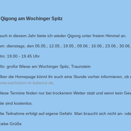
Qigong am Wochinger Spitz
Auch in diesem Jahr biete ich wieder Qigong unter freiem Himmel an.
Am: dienstags, den 05.05.; 12.05.; 19.05.; 09.06.; 16.06.; 23.06.; 30.06
Um: 19.00 - 19.45 Uhr
Wo: große Wiese am Wochinger Spitz, Traunstein
Über die Homepage könnt ihr euch eine Stunde vorher informieren, ob de
www.wachstum-in-balance.de
.
Diese Termine finden nur bei trockenem Wetter statt und wenn kein Gewi
Sie sind kostenlos.
Die Teilnahme erfolgt auf eigene Gefahr. Man braucht sich nicht an- o
Liebe Grüße