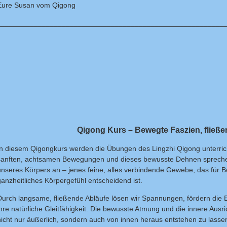
Eure Susan vom Qigong
________________________________________________________
Qigong Kurs – Bewegte Faszien, fließe
In diesem Qigongkurs werden die Übungen des Lingzhi Qigong unterri
sanften, achtsamen Bewegungen und dieses bewusste Dehnen sprechen 
unseres Körpers an – jenes feine, alles verbindende Gewebe, das für Bew
ganzheitliches Körpergefühl entscheidend ist.
Durch langsame, fließende Abläufe lösen wir Spannungen, fördern die El
ihre natürliche Gleitfähigkeit. Die bewusste Atmung und die innere Aus
nicht nur äußerlich, sondern auch von innen heraus entstehen zu lasse